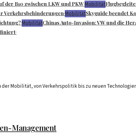
uf der B10 zwischen LKW und PKW
Flugbegleiter
·
Mobilität
für Verkehrsbehinderungen
Skyguide beendet Kon
·
Mobilität
ichtung?
Chinas Auto-Invasion: VW und die Her
·
Mobilität
iniert
·
 der Mobilität, von Verkehrspolitik bis zu neuen Technologien
ketten-Management