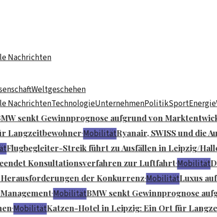
le Nachrichten
senschaft
Weltgeschehen
le Nachrichten
Technologie
Unternehmen
Politik
Sport
Energie
W senkt Gewinnprognose aufgrund von Marktentwick
ür Langzeitbewohner
Ryanair, SWISS und die A
·
Mobilität
Flugbegleiter-Streik führt zu Ausfällen in Leipzig/Hall
t
endet Konsultationsverfahren zur Luftfahrt
Di
·
Mobilität
 Herausforderungen der Konkurrenz
Luxus auf 
·
Mobilität
n-Management
BMW senkt Gewinnprognose aufg
·
Mobilität
en
Katzen-Hotel in Leipzig: Ein Ort für Langz
·
Mobilität