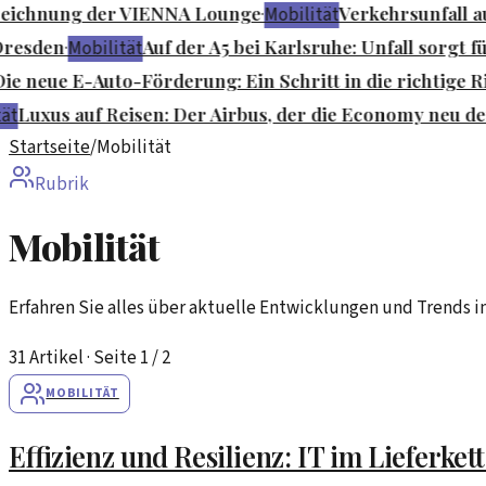
eichnung der VIENNA Lounge
Verkehrsunfall a
·
Mobilität
resden
Auf der A5 bei Karlsruhe: Unfall sorgt 
·
Mobilität
e neue E-Auto-Förderung: Ein Schritt in die richtige R
Luxus auf Reisen: Der Airbus, der die Economy neu def
t
Startseite
/
Mobilität
Rubrik
Mobilität
Erfahren Sie alles über aktuelle Entwicklungen und Trends in
31
Artikel
· Seite 1 / 2
MOBILITÄT
Effizienz und Resilienz: IT im Liefer