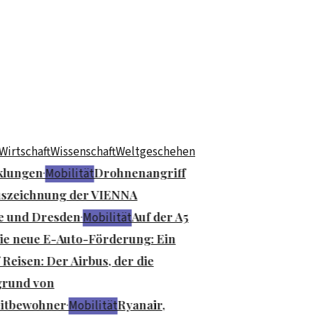
Wirtschaft
Wissenschaft
Weltgeschehen
lungen
Drohnenangriff
·
Mobilität
uszeichnung der VIENNA
e und Dresden
Auf der A5
·
Mobilität
e neue E-Auto-Förderung: Ein
Reisen: Der Airbus, der die
rund von
eitbewohner
Ryanair,
·
Mobilität